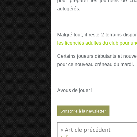
pour préparer les journées de ch
autogérés.
Malgré tout, il reste 2 terrains disp
les licenciés adultes du club pour un
Certains joueurs débutants et nouve
pour ce nouveau créneau du mardi.
Avous de jouer !
S'inscrire à la newsletter