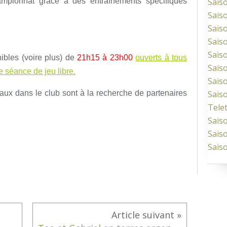
ampionnat grâce à des entraînements spécifiques
Sais
Sais
Sais
Sais
Sais
onibles (voire plus) de
21h15 à 23h00
ouverts à tous
Sais
e séance de jeu libre.
Sais
aux dans le club sont à la recherche de partenaires
Sais
Tele
Sais
Sais
Sais