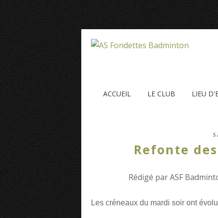
ACCUEIL
LE CLUB
LIEU D
S
Refonte des
Rédigé par ASF Badminto
Les créneaux du mardi soir ont évolu