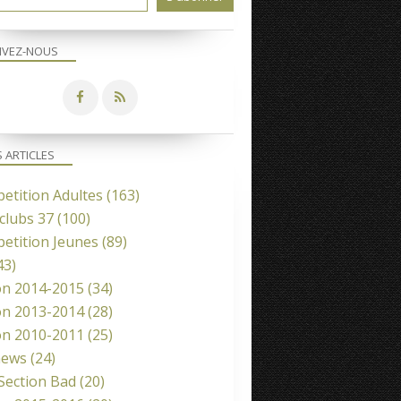
IVEZ-NOUS
S ARTICLES
etition Adultes
(163)
clubs 37
(100)
etition Jeunes
(89)
43)
on 2014-2015
(34)
on 2013-2014
(28)
on 2010-2011
(25)
news
(24)
 Section Bad
(20)