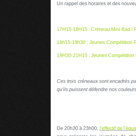
Un rappel des horaires et des nouve
17H15-18H15 : Créneau Mini Bad / 
18h15-19h30 : Jeunes Compétition 
19H30-21H15 : Jeunes Compétition M
Ces trois créneaux sont encadrés par
qu'ils puissent défendre nos couleur
De 20h30 à 23h00,
l'effectif de l'équ