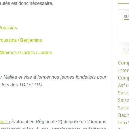
autés est donc nécessaire.
SU
Poussins
Poussins / Benjamins
LE
inimes / Cadets / Junios
Comp
Inter
 Malika et vise à former nos jeunes fondettois pour
Comp
Asf
(
s lors des TDJ et TRJ.
Sais
Sais
Sais
Bad
ipe 1
(
évoluant en Régionale 2) dispose de 2 terrains
Info