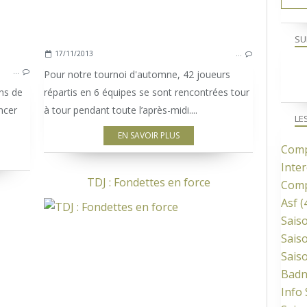
SU
17/11/2013
…
…
Pour notre tournoi d'automne, 42 joueurs
ns de
répartis en 6 équipes se sont rencontrées tour
ncer
à tour pendant toute l’après-midi....
LE
EN SAVOIR PLUS
Comp
Inter
TDJ : Fondettes en force
Comp
Asf
(
Sais
COMPETITION ADULTES
Sais
Sais
Bad
Info