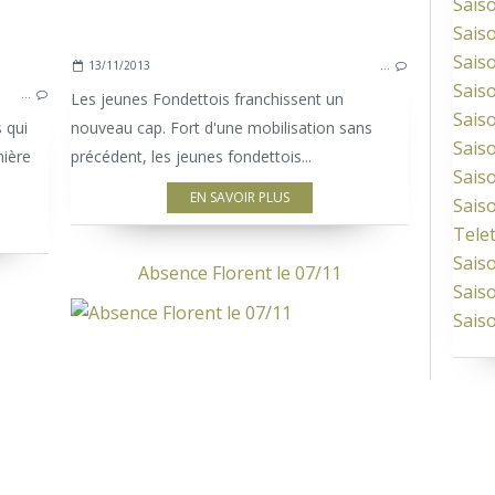
Sais
Sais
Sais
13/11/2013
…
Sais
…
Les jeunes Fondettois franchissent un
Sais
s qui
nouveau cap. Fort d'une mobilisation sans
Sais
mière
précédent, les jeunes fondettois...
Sais
EN SAVOIR PLUS
Sais
Tele
Sais
Absence Florent le 07/11
Sais
Sais
COMPETITION ADULTES