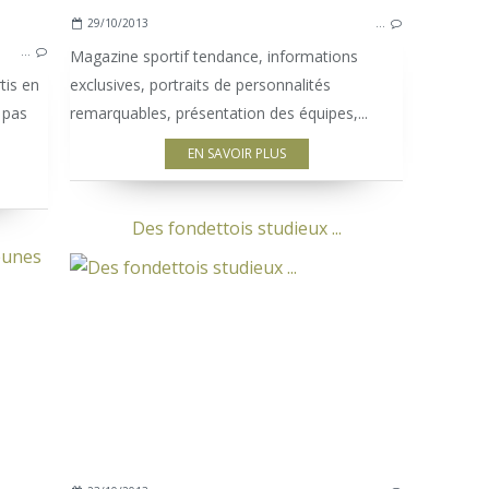
29/10/2013
…
…
Magazine sportif tendance, informations
tis en
exclusives, portraits de personnalités
t pas
remarquables, présentation des équipes,...
EN SAVOIR PLUS
Des fondettois studieux ...
eunes
COMPETITION JEUNES