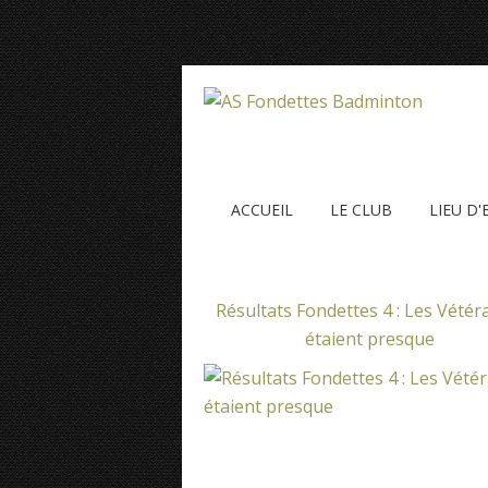
ACCUEIL
LE CLUB
LIEU D
Résultats Fondettes 4 : Les Vétér
étaient presque