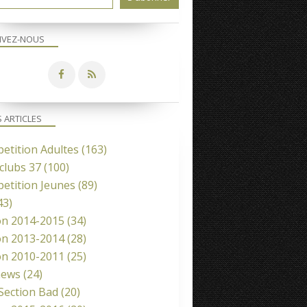
IVEZ-NOUS
S ARTICLES
etition Adultes
(163)
clubs 37
(100)
etition Jeunes
(89)
43)
COMPETITION JEUNES
on 2014-2015
(34)
on 2013-2014
(28)
on 2010-2011
(25)
news
(24)
 Section Bad
(20)