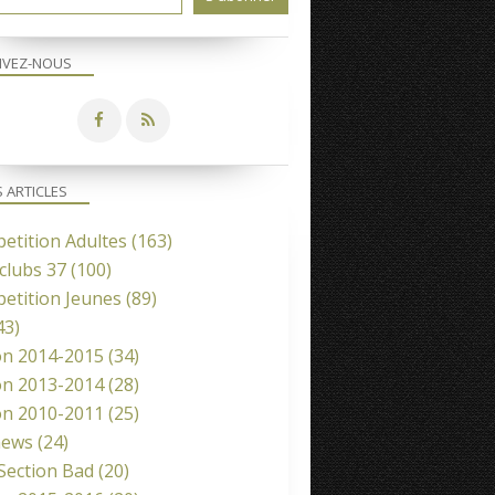
IVEZ-NOUS
S ARTICLES
etition Adultes
(163)
clubs 37
(100)
etition Jeunes
(89)
43)
on 2014-2015
(34)
on 2013-2014
(28)
on 2010-2011
(25)
news
(24)
 Section Bad
(20)