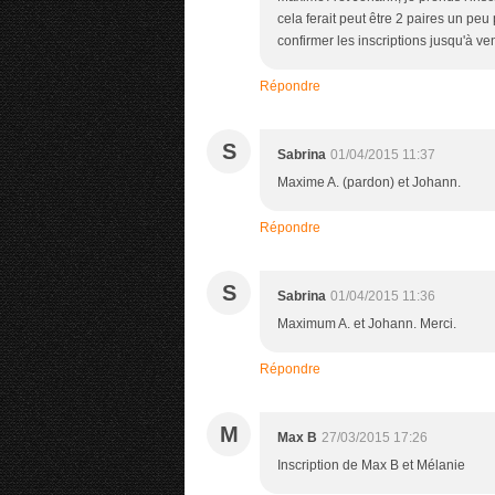
cela ferait peut être 2 paires un peu
confirmer les inscriptions jusqu'à ve
Répondre
S
Sabrina
01/04/2015 11:37
Maxime A. (pardon) et Johann.
Répondre
S
Sabrina
01/04/2015 11:36
Maximum A. et Johann. Merci.
Répondre
M
Max B
27/03/2015 17:26
Inscription de Max B et Mélanie