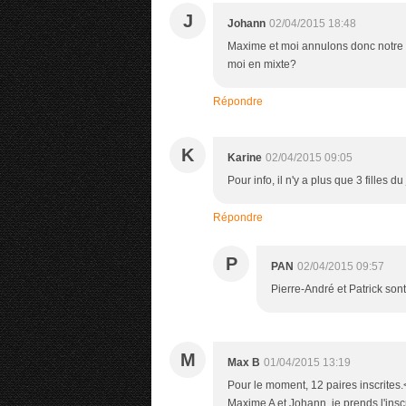
J
Johann
02/04/2015 18:48
Maxime et moi annulons donc notre i
moi en mixte?
Répondre
K
Karine
02/04/2015 09:05
Pour info, il n'y a plus que 3 filles d
Répondre
P
PAN
02/04/2015 09:57
Pierre-André et Patrick sont
M
Max B
01/04/2015 13:19
Pour le moment, 12 paires inscrites.<
Maxime A et Johann, je prends l'inscr