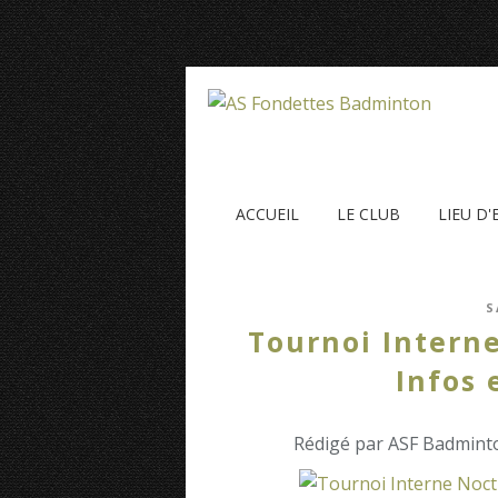
ACCUEIL
LE CLUB
LIEU D
S
Tournoi Intern
Infos 
Rédigé par ASF Badminto