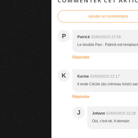
COMMENTER CET ARTI
Ajouter un commentaire
P
Patrick
02/04/2015 22:59
Le double Pan - Patrick est remplacé
Répondre
K
Karine
02/04/2015 22:17
Il reste Cécile (du créneau loisir) sa
Répondre
J
Johann
02/04/2015 22:28
Oui, c'est ok. A demain.