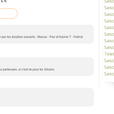
CLE
Sais
Sais
Sais
Sais
Sais
Sais
 par les doubles suivants : Manue - Pan et Karine T - Patrick
Sais
Sais
Tele
Sais
Sais
ns partenaire, si c'est ok pour toi Johann.
Sais