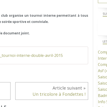
SU
le club organise un tournoi interne permettant à tous
e soirée sportive et conviviale.
 le document joint.
LE
Comp
_tournoi-interne-double-avril-2015
Inter
Comp
Asf
(
Sais
Sais
Sais
Un tricolore à Fondettes !
Bad
Info