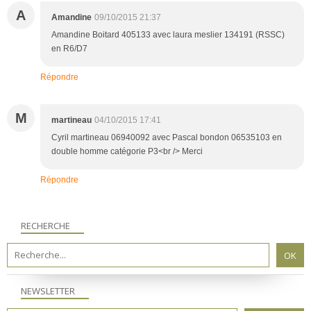
A
Amandine
09/10/2015 21:37
Amandine Boitard 405133 avec laura meslier 134191 (RSSC)
en R6/D7
Répondre
M
martineau
04/10/2015 17:41
Cyril martineau 06940092 avec Pascal bondon 06535103 en
double homme catégorie P3<br /> Merci
Répondre
RECHERCHE
NEWSLETTER