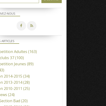
IVEZ-NOUS
S ARTICLES
etition Adultes
(163)
clubs 37
(100)
etition Jeunes
(89)
43)
on 2014-2015
(34)
on 2013-2014
(28)
on 2010-2011
(25)
news
(24)
 Section Bad
(20)