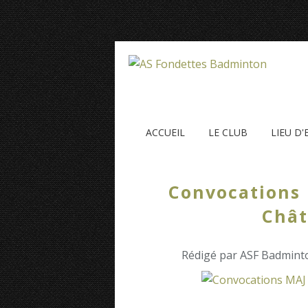
ACCUEIL
LE CLUB
LIEU D
Convocations 
Chât
Rédigé par ASF Badminto