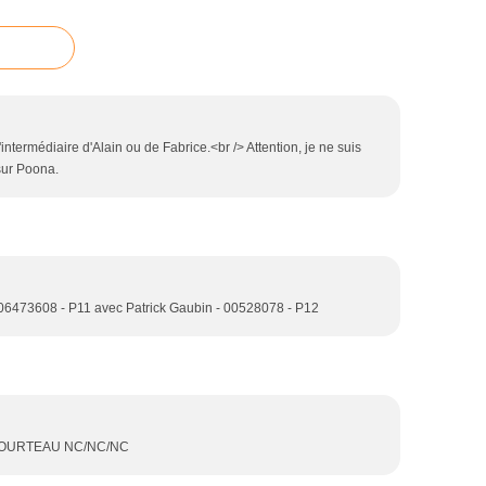
intermédiaire d'Alain ou de Fabrice.<br /> Attention, je ne suis
 sur Poona.
- 06473608 - P11 avec Patrick Gaubin - 00528078 - P12
e TOURTEAU NC/NC/NC