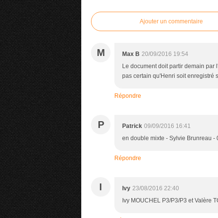
Ajouter un commentaire
M
Max B
20/09/2016 19:54
Le document doit partir demain par l'
pas certain qu'Henri soit enregistré
Répondre
P
Patrick
09/09/2016 16:41
en double mixte - Sylvie Brunreau 
Répondre
I
Ivy
23/08/2016 22:40
Ivy MOUCHEL P3/P3/P3 et Valèr