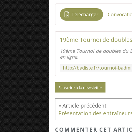
Télécharger
19ème Tournoi de doubles 
19ème Tournoi de doubles du BCP
en ligne.
S'inscrire à la newsletter
COMMENTER CET ARTI