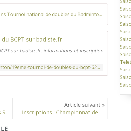
Sais
Sais
Convocations Tournoi national de doubles du Badminton Club des Portes de Touraine V3
Sais
Sais
Sais
du BCPT sur badiste.fr
Sais
Sais
T sur badiste.fr, informations et inscription
Sais
Tele
http://badiste.fr/tournoi-badminton/19eme-tournoi-de-doubles-du-bcpt-6227.html
Sais
Sais
Sais
Présentation des entraîneurs Saison 2016/2017
Inscriptions : Championnat de Ligue Vétérans
CLE