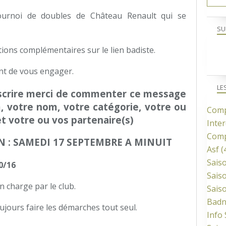
Tournoi de doubles de Château Renault qui se
SU
ions complémentaires sur le lien badiste.
ant de vous engager.
LE
scrire merci de
commenter ce message
, votre nom, votre catégorie, votre ou
Comp
et votre ou vos partenaire(s)
Inter
Comp
N : SAMEDI 17 SEPTEMBRE A MINUIT
Asf
(
Sais
0/16
Sais
n charge par le club.
Sais
Bad
ujours faire les démarches tout seul.
Info