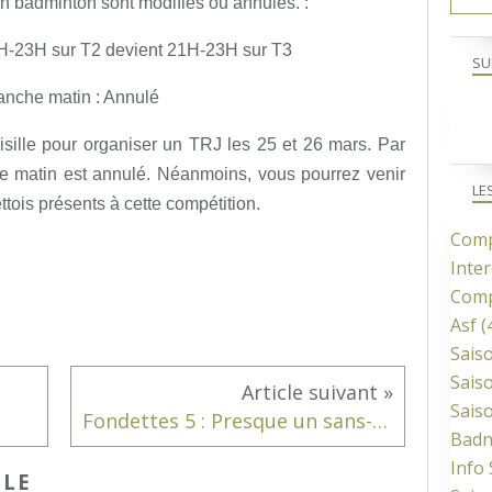
on badminton sont modifiés ou annulés. :
0H-23H sur T2 devient 21H-23H sur T3
SU
anche matin : Annulé
isille pour organiser un TRJ les 25 et 26 mars. Par
e matin est annulé. Néanmoins, vous pourrez venir
LE
tois présents à cette compétition.
Comp
Inter
Comp
Asf
(
Sais
Sais
Sais
Fondettes 5 : Presque un sans-faute !
Bad
Info
CLE