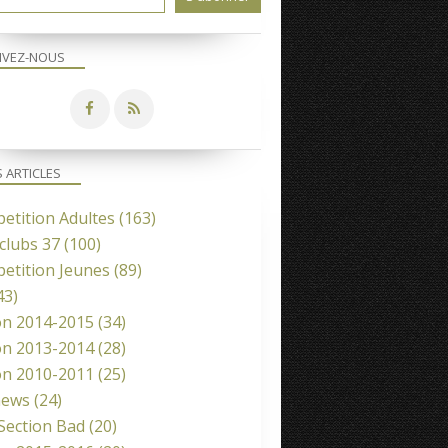
IVEZ-NOUS
S ARTICLES
etition Adultes
(163)
clubs 37
(100)
etition Jeunes
(89)
43)
on 2014-2015
(34)
on 2013-2014
(28)
on 2010-2011
(25)
news
(24)
 Section Bad
(20)