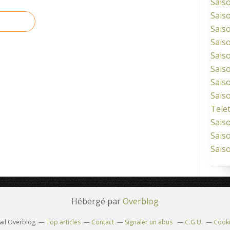
Sais
Sais
Sais
Sais
Sais
Sais
Sais
Sais
Tele
Sais
Sais
Sais
Hébergé par
Overblog
tail Overblog
Top articles
Contact
Signaler un abus
C.G.U.
Cooki