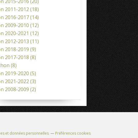
on 2015-2016
(20)
on 2011-2012
(18)
on 2016-2017
(14)
on 2009-2010
(12)
on 2020-2021
(12)
on 2012-2013
(11)
on 2018-2019
(9)
on 2017-2018
(8)
thon
(8)
on 2019-2020
(5)
on 2021-2022
(3)
on 2008-2009
(2)
es et données personnelles
Préférences cookies