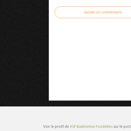
Ajouter un commentaire
Voir le profil de
ASF Badminton Fondettes
sur le por