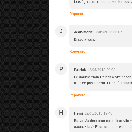
tous également pour le soutien tout
Répondre
J
Jean-Marie
12/05/2013 22:07
Bravo à tous.
Répondre
P
Patrick
12/05/2013 20:08
Le double Alain-Patrick a atteint son 
n'est ce pas Florent-Julien. éliminat
Répondre
H
Henri
12/05/2013 19:48
Bravo Maxime pour cette réactivité.<b
gagné.<br /> Et un grand bravo à no