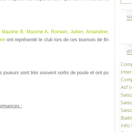
SU
t, Maxime B, Maxime A, Romain, Julien, Amandine,
ier
ont représenté le club lors de ces tournois de fin
LE
Comp
Inter
os joueurs sont très souvent sortis de poule et ont pu
Comp
Asf
(
Sais
Sais
formances :
Sais
Bad
Info