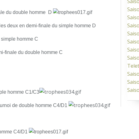
Sais
Sais
inale du double homme
D
Sais
Sais
s les deux en demi-finale du simple homme D
Sais
du simple homme C
Sais
Sais
emi-finale du double homme C
Sais
Tele
Sais
Sais
Sais
imple homme C1/C3
tournoi de double homme C4/D1
homme C4/D1