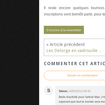
Il reste encore quelques tournois
inscriptions vont bientôt partir, pour 
S'inscrire à la newsletter
Les Delorge en vadrouille ...
COMMENTER CET ARTI
Ajouter un commentaire
S
Simon
14/05/2013 00:42
Belle réactivité pour l'article Max :)
esperant que tout le monde sera moti