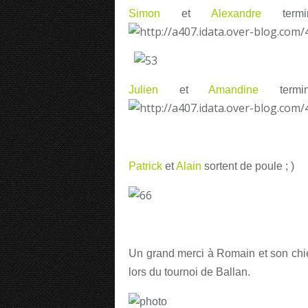
Simon
et
Alexandre
termi
Julien
et
Amandine
termi
Patrick
et
Alain
sortent de poule ; )
Un grand merci à Romain et son chien
lors du tournoi de Ballan.