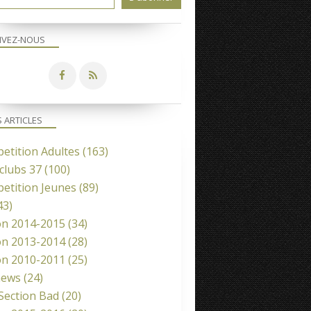
IVEZ-NOUS
S ARTICLES
etition Adultes
(163)
clubs 37
(100)
etition Jeunes
(89)
43)
on 2014-2015
(34)
on 2013-2014
(28)
on 2010-2011
(25)
news
(24)
 Section Bad
(20)