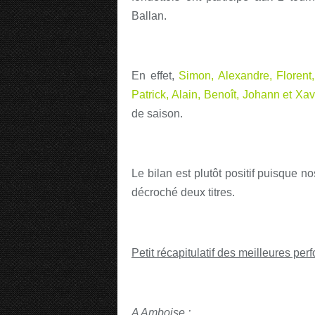
Ballan.
En effet,
Simon, Alexandre, Floren
Patrick, Alain, Benoît, Johann et Xav
de saison.
Le bilan est plutôt positif puisque n
décroché deux titres.
Petit récapitulatif des meilleures per
A Amboise :