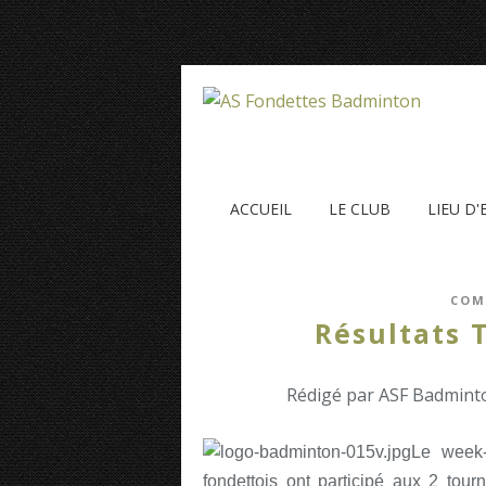
ACCUEIL
LE CLUB
LIEU D
COM
Résultats 
Rédigé par ASF Badminto
Le week-
fondettois ont participé aux 2 to