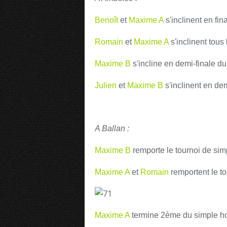
Benoît
et
Maxime A
s'inclinent en f
Romain
et
Maxime A
s'inclinent tou
Maxime B
s'incline en demi-finale 
Julien
et
Maxime B
s'inclinent en d
A Ballan :
Maxime B
remporte le tournoi de s
Maxime A
et
Romain
remportent le 
Maxime A
termine 2ème du simple 