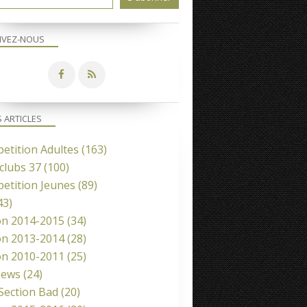
IVEZ-NOUS
S ARTICLES
etition Adultes
(163)
clubs 37
(100)
etition Jeunes
(89)
43)
on 2014-2015
(34)
on 2013-2014
(28)
on 2010-2011
(25)
news
(24)
 Section Bad
(20)