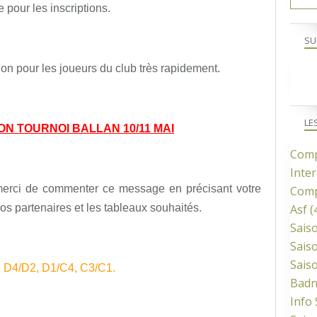
e pour les inscriptions.
SU
ion pour les joueurs du club très rapidement.
LE
ON TOURNOI BALLAN 10/11 MAI
Comp
Inter
 merci de commenter ce message en précisant votre
Comp
os partenaires et les tableaux souhaités.
Asf
(
Sais
Sais
Sais
 : D4/D2, D1/C4, C3/C1.
Bad
Info