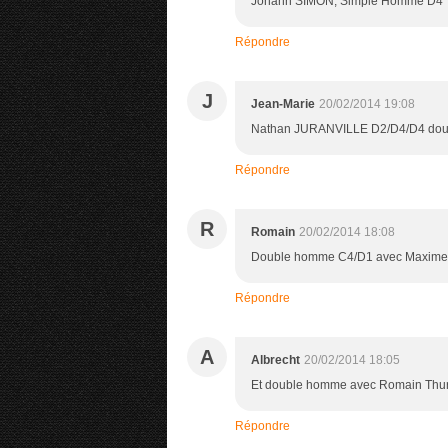
Johann SIMON, Simple Homme D4
Répondre
J
Jean-Marie
20/02/2014 19:08
Nathan JURANVILLE D2/D4/D4 do
Répondre
R
Romain
20/02/2014 18:08
Double homme C4/D1 avec Maxime
Répondre
A
Albrecht
20/02/2014 18:05
Et double homme avec Romain Thurey e
Répondre