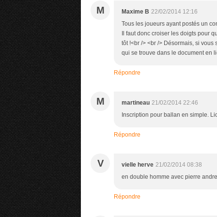
M
Maxime B
22/02/2014 12:16
Tous les joueurs ayant postés un com
Il faut donc croiser les doigts pour
tôt !<br /> <br /> Désormais, si vous
qui se trouve dans le document en li
Répondre
M
martineau
21/02/2014 22:46
Inscription pour ballan en simple. 
Répondre
V
vielle herve
21/02/2014 08:38
en double homme avec pierre andre 
Répondre