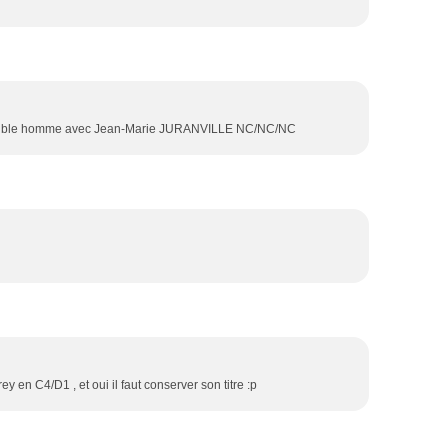
uble homme avec Jean-Marie JURANVILLE NC/NC/NC
n C4/D1 , et oui il faut conserver son titre :p