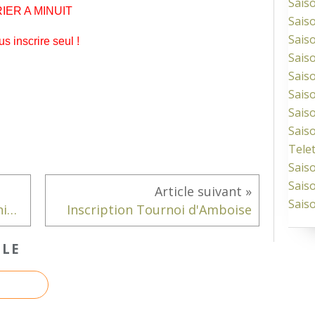
Sais
IER A MINUIT
Sais
Sais
 inscrire seul !
Sais
Sais
Sais
Sais
Sais
Tele
Sais
Sais
Sais
Résultat Championnat 37 Seniors
Inscription Tournoi d'Amboise
CLE