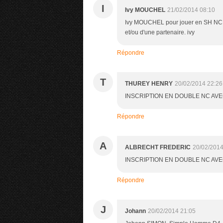
I
Ivy MOUCHEL
21/02/2014 08:10
Ivy MOUCHEL pour jouer en SH NC. S'
et/ou d'une partenaire. ivy
Répondre
T
THUREY HENRY
20/02/2014 22:26
INSCRIPTION EN DOUBLE NC AV
Répondre
A
ALBRECHT FREDERIC
20/02/2014
INSCRIPTION EN DOUBLE NC AV
Répondre
J
Johann
20/02/2014 21:05