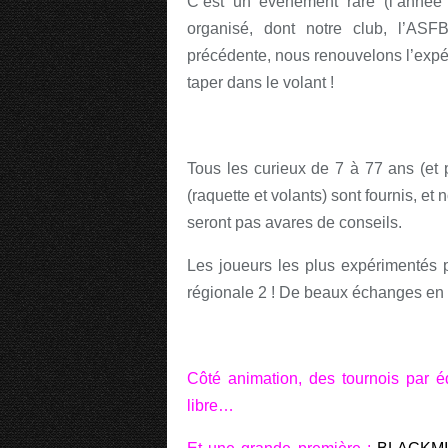
C’est un événement rare (l’année 
organisé, dont notre club, l’ASFB
précédente, nous renouvelons l’expér
taper dans le volant !
Tous les curieux de 7 à 77 ans (et p
(raquette et volants) sont fournis, et
seront pas avares de conseils.
Les joueurs les plus expérimentés p
régionale 2 ! De beaux échanges en 
Côté animation, des tournois par é
libre…