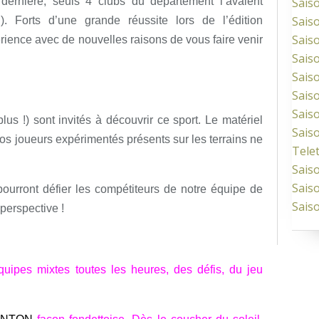
dernière, seuls 4 clubs du département l’avaient
Sais
Sais
). Forts d’une grande réussite lors de l’édition
Sais
ience avec de nouvelles raisons de vous faire venir
Sais
Sais
Sais
Sais
lus !) sont invités à découvrir ce sport. Le matériel
Sais
 nos joueurs expérimentés présents sur les terrains ne
Tele
Sais
Sais
ourront défier les compétiteurs de notre équipe de
Sais
perspective !
quipes mixtes toutes les heures, des défis, du jeu