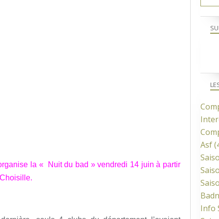
SU
LE
Comp
Inter
Comp
Asf
(
Sais
ganise la « Nuit du bad » vendredi 14 juin à partir
Sais
Choisille.
Sais
Bad
Info