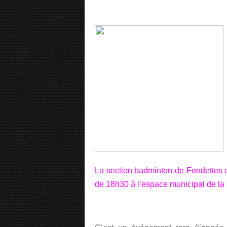
La section badminton de Fondettes or
de 18h30 à l’espace municipal de la 