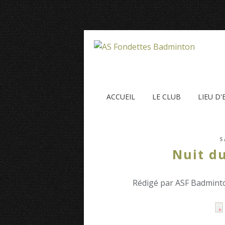
ACCUEIL
LE CLUB
LIEU D
S
Nuit du
Rédigé par ASF Badminto