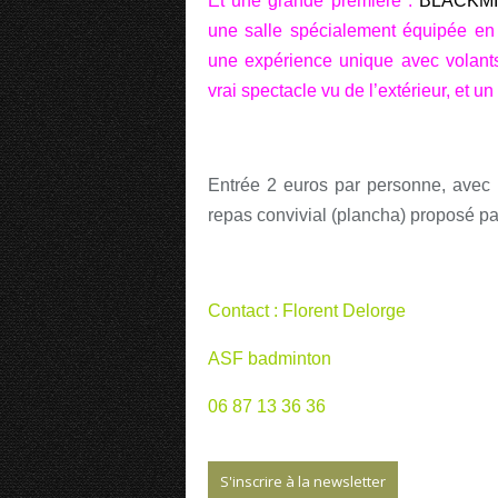
Et une grande première :
BLACKM
une salle spécialement équipée en 
une expérience unique avec volants,
vrai spectacle vu de l’extérieur, et 
Entrée 2 euros par personne, avec un
repas convivial (plancha) proposé pa
Contact : Florent Delorge
ASF badminton
06 87 13 36 36
S'inscrire à la newsletter