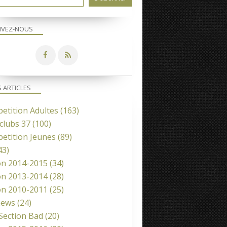
IVEZ-NOUS
S ARTICLES
etition Adultes
(163)
clubs 37
(100)
etition Jeunes
(89)
43)
on 2014-2015
(34)
on 2013-2014
(28)
on 2010-2011
(25)
news
(24)
 Section Bad
(20)