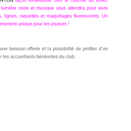
INTON
façon fondettoise. Dès le coucher du soleil,
lumière noire et musique vous attendra pour vivre
 lignes, raquettes et maquillages fluorescents. Un
un moment unique pour les joueurs !
e boisson offerte et la possibilité de profiter d’un
r les accueillants bénévoles du club.