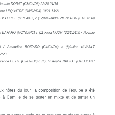
Noemie DORAT (C3/C4/D3) 22/20-21/15
rore LEQUATRE (D4/D2/D4) 10/21-13/21
nt DELORGE (D1/C4/D3) c (12)Alexandre VIGNERON (C4/C4/D4)
le BAFARO (NC/NC/NC) c (11)Flora HUON (D2/D1/D3) / Noemie
 / Amandine BOITARD (C4/C4/D4) c (8)Julien NIVAULT
22/20
rence PETIT (D2/D2/D4) c (4)Christophe NAPIOT (D1/D3/D4) /
x hôtes du jour, la composition de l'équipe a été
e à Camille de se tester en mixte et de tenter un