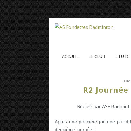
ACCUEIL
LE CLUB
LIEU D
COM
R2 Journée 
Rédigé par ASF Badminto
Après une première journée plutôt 
deuxième journée !