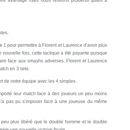
otre avantage mais nous restions prudents quant à
tes.
1 pour permettre à Florent et Laurence d'avoir plus
nouvelle fois, cette tactique a été payante puisque
faire face aux smashs adverses, Florent et Laurence
atch en 3 sets.
fort de notre équipe avec les 4 simples.
mporté leur match face à des joueurs un peu moins
n'a pas pu s'imposer face à une joueuse du même
n peu plus libéré que le double homme et le double
ire une nouvelle victoire finale.