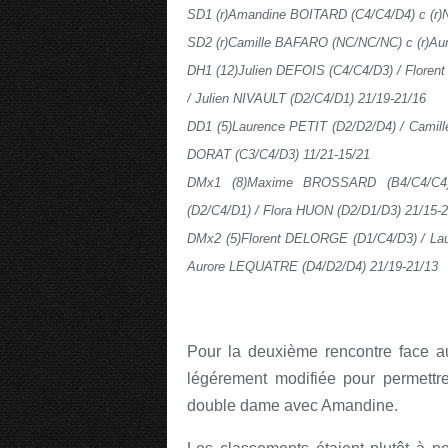
SD1 (r)Amandine BOITARD (C4/C4/D4) c (r)
SD2 (r)Camille BAFARO (NC/NC/NC) c (r)Au
DH1 (12)Julien DEFOIS (C4/C4/D3) / Flore
/ Julien NIVAULT (D2/C4/D1) 21/19-21/16
DD1 (5)Laurence PETIT (D2/D2/D4) / Camil
DORAT (C3/C4/D3) 11/21-15/21
DMx1 (8)Maxime BROSSARD (B4/C4/C4)
(D2/C4/D1) / Flora HUON (D2/D1/D3) 21/15-
DMx2 (5)Florent DELORGE (D1/C4/D3) / Lau
Aurore LEQUATRE (D4/D2/D4) 21/19-21/13
Pour la deuxième rencontre face au
légérement modifiée pour permettr
double dame avec Amandine.