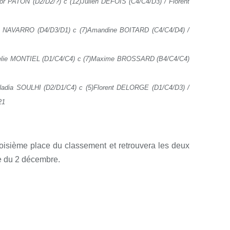
r PATON (D2/D2/?) c (12)Julien DEFOIS (C4/C4/D3) / Florent
ie NAVARRO (D4/D3/D1) c (7)Amandine BOITARD (C4/C4/D4) /
relie MONTIEL (D1/C4/C4) c (7)Maxime BROSSARD (B4/C4/C4)
adia SOULHI (D2/D1/C4) c (5)Florent DELORGE (D1/C4/D3) /
21
roisième place du classement et retrouvera les deux
ée du 2 décembre.