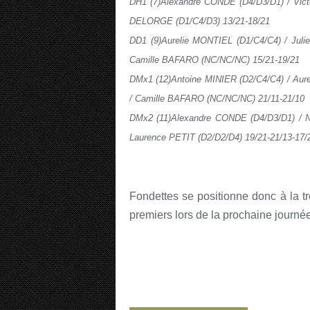
DH1 (7)Alexandre CONDE (D4/D3/D1) / Victo
DELORGE (D1/C4/D3) 13/21-18/21
DD1 (9)Aurelie MONTIEL (D1/C4/C4) / Jul
Camille BAFARO (NC/NC/NC) 15/21-19/21
DMx1 (12)Antoine MINIER (D2/C4/C4) / Au
/ Camille BAFARO (NC/NC/NC) 21/11-21/10
DMx2 (11)Alexandre CONDE (D4/D3/D1) / N
Laurence PETIT (D2/D2/D4) 19/21-21/13-17/
Fondettes se positionne donc à la t
premiers lors de la prochaine journ