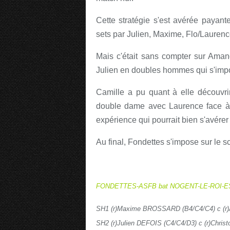
Cette stratégie s'est avérée payan
sets par Julien, Maxime, Flo/Lauren
Mais c'était sans compter sur Aman
Julien en doubles hommes qui s'impo
Camille a pu quant à elle découvrir
double dame avec Laurence face à
expérience qui pourrait bien s'avérer u
Au final, Fondettes s'impose sur le s
FONDETTES-ASFB bat NOGENT-LE-ROI-E
SH1 (r)Maxime BROSSARD (B4/C4/C4) c (r)
SH2 (r)Julien DEFOIS (C4/C4/D3) c (r)Chris