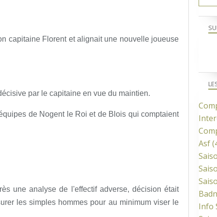
SU
son capitaine Florent et alignait une nouvelle joueuse
LE
 décisive par le capitaine en vue du maintien.
Comp
s équipes de Nogent le Roi et de Blois qui comptaient
Inter
Comp
Asf
(
Sais
Sais
Sais
ès une analyse de l'effectif adverse, décision était
Bad
assurer les simples hommes pour au minimum viser le
Info