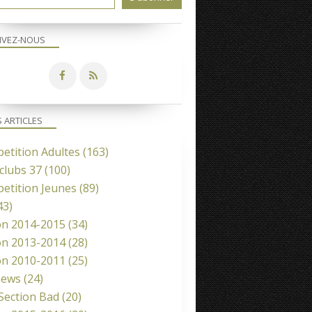
IVEZ-NOUS
S ARTICLES
etition Adultes
(163)
clubs 37
(100)
etition Jeunes
(89)
43)
on 2014-2015
(34)
on 2013-2014
(28)
on 2010-2011
(25)
news
(24)
 Section Bad
(20)