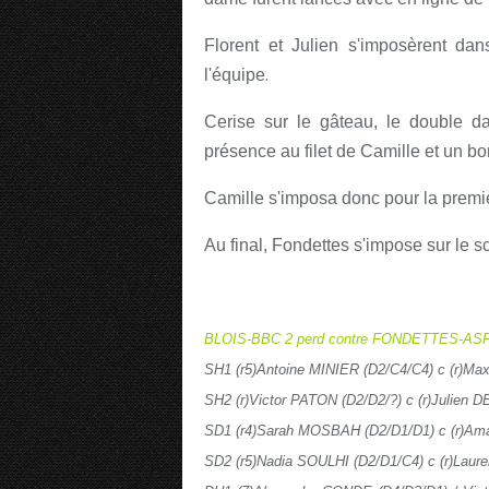
Florent et Julien s'imposèrent dan
.
l'équipe
Cerise sur le gâteau, le double d
présence au filet de Camille et un bo
Camille s'imposa donc pour la premiè
Au final, Fondettes s'impose sur le s
BLOIS-BBC 2 perd contre FONDETTES-ASF
SH1 (r5)Antoine MINIER (D2/C4/C4) c (r)M
SH2 (r)Victor PATON (D2/D2/?) c (r)Julien 
SD1 (r4)Sarah MOSBAH (D2/D1/D1) c (r)Am
SD2 (r5)Nadia SOULHI (D2/D1/C4) c (r)Laur