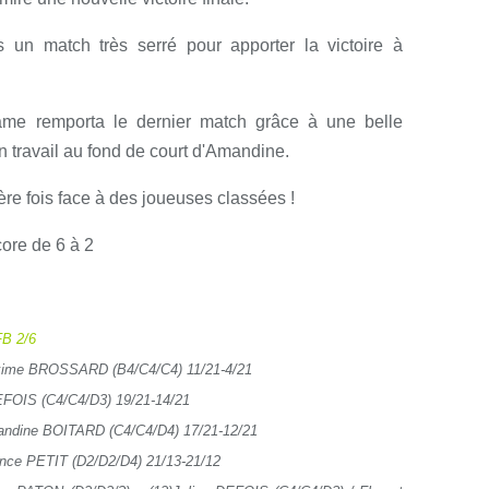
s un match très serré pour apporter la victoire à
ame remporta le dernier match grâce à une belle
n travail au fond de court d'Amandine.
re fois face à des joueuses classées !
core de 6 à 2
B 2/6
axime BROSSARD (B4/C4/C4) 11/21-4/21
DEFOIS (C4/C4/D3) 19/21-14/21
andine BOITARD (C4/C4/D4) 17/21-12/21
ence PETIT (D2/D2/D4) 21/13-21/12