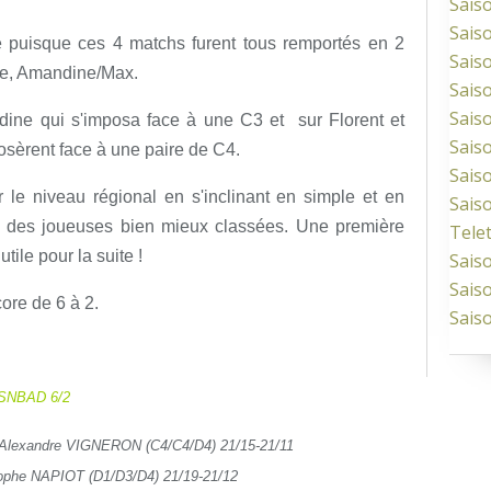
Sais
Sais
te puisque ces 4 matchs furent tous remportés en 2
Sais
ce, Amandine/Max.
Sais
Sais
dine qui s'imposa face à une C3 et sur Florent et
Sais
sèrent face à une paire de C4.
Sais
 le niveau régional en s'inclinant en simple et en
Sais
 des joueuses bien mieux classées. Une première
Tele
tile pour la suite !
Sais
Sais
core de 6 à 2.
Sais
SNBAD 6/2
Alexandre VIGNERON (C4/C4/D4) 21/15-21/11
tophe NAPIOT (D1/D3/D4) 21/19-21/12