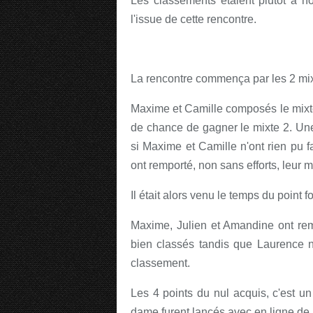
Les classements étaient plutôt à n
l'issue de cette rencontre.
La rencontre commença par les 2 mix
Maxime et Camille composés le mixte 
de chance de gagner le mixte 2. Une 
si Maxime et Camille n'ont rien pu 
ont remporté, non sans efforts, leur m
Il était alors venu le temps du point 
Maxime, Julien et Amandine ont re
bien classés tandis que Laurence 
classement.
Les 4 points du nul acquis, c'est u
dame furent lancés avec en ligne de m