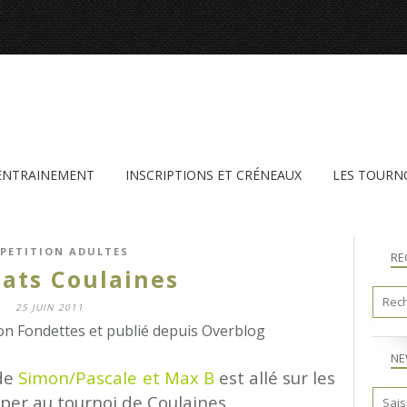
'ENTRAINEMENT
INSCRIPTIONS ET CRÉNEAUX
LES TOURN
PETITION ADULTES
RE
tats Coulaines
25 JUIN 2011
n Fondettes et publié depuis Overblog
NE
 de
Simon/Pascale et Max B
est allé sur les
iper au tournoi de Coulaines.