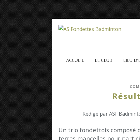
ACCUEIL
LE CLUB
LIEU D
COM
Résul
Rédigé par ASF Badminto
Un trio fondettois composé
terres mancelles pour partic