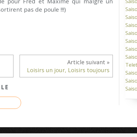
cle pour Fred et Maxime qui malgré un
Sais
tirent pas de poule !!!)
Sais
Sais
Sais
Sais
Sais
Sais
Sais
Tele
Loisirs un jour, Loisirs toujours
Sais
Sais
CLE
Sais