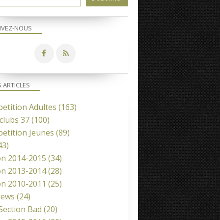
IVEZ-NOUS
S ARTICLES
etition Adultes
(163)
clubs 37
(100)
etition Jeunes
(89)
43)
on 2014-2015
(34)
on 2013-2014
(28)
on 2010-2011
(25)
news
(24)
 Section Bad
(20)