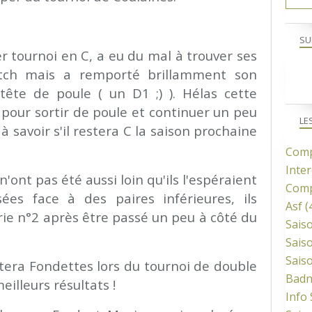
SU
r tournoi en C, a eu du mal à trouver ses
tch mais a remporté brillamment son
ête de poule ( un D1 ;) ). Hélas cette
e pour sortir de poule et continuer un peu
LE
à savoir s'il restera C la saison prochaine
Comp
Inter
'ont pas été aussi loin qu'ils l'espéraient
Comp
sées face à des paires inférieures, ils
Asf
(
rie n°2 après être passé un peu à côté du
Sais
Sais
Sais
tera Fondettes lors du tournoi de double
Bad
illeurs résultats !
Info