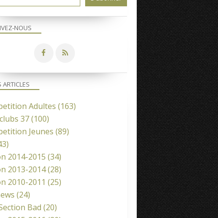
IVEZ-NOUS
S ARTICLES
etition Adultes
(163)
clubs 37
(100)
etition Jeunes
(89)
43)
on 2014-2015
(34)
on 2013-2014
(28)
on 2010-2011
(25)
news
(24)
 Section Bad
(20)