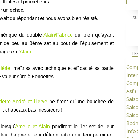
ifficiles et prometteurs.
ar un échec.
SU
vait du répondant et nous avons bien résisté.
mérique du double
Alain/Fabrice
qui bien qu'ayant
uer de peu au 3ème set au bout de l'épuisement et
rageux d'
Alain
.
LE
Comp
lérie
maîtrisa avec technique et efficacité
sa partie
Inter
ne valeur sûre à Fondettes.
Comp
Asf
(
Sais
ierre-André et Hervé
ne firent qu'une bouchée de
Sais
.... chapeaux bas messieurs !
Sais
Bad
lorsqu'
Amélie et Alain
perdirent le 1er set de leur
Info
 leur hargne et leur détermination qui leur permirent