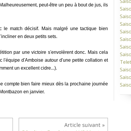
Sais
. Malheureusement, peut-être un peu à bout de jus, ils
Sais
Sais
Sais
c le match décisif. Mais malgré une tactique bien
Sais
incliner en deux petits sets.
Sais
Sais
tion par une victoire s'envolèrent donc. Mais cela
Sais
c l'équipe d'Amboise autour d'une petite collation et
Tele
ment un excellent cidre...).
Sais
Sais
ipe compte bien faire mieux dès la prochaine journée
Sais
 Montbazon en janvier.