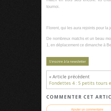
tournoi.
Florent, qui les aura rejoints pour l
De nombreux matchs et un beau modè
1, en déplacement ce dimanche à Bel
S'inscrire à la newsletter
COMMENTER CET ARTI
Ajouter un commentaire