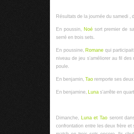
Résultats de la journée du samedi , 
En poussin,
Noé
sort premier de sa
serré en trois sets.
En poussine,
Romane
qui participai
niveau de jeu s'améliorer au fil des
poule.
En benjamin,
Tao
remporte ses deux 
En benjamine,
Luna
s'arrête en quart
Dimanche,
Luna et Tao
seront dans
confrontation entre les deux frère et
match en trois sets encore. Ils chu