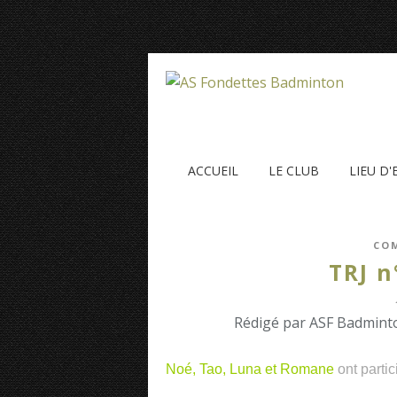
ACCUEIL
LE CLUB
LIEU D
COM
TRJ n
Rédigé par ASF Badminto
Noé, Tao, Luna et Romane
ont parti