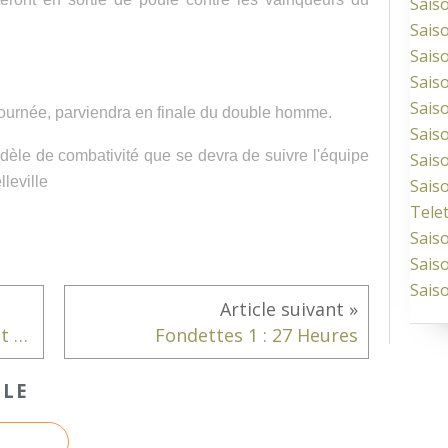
Sais
Sais
Sais
Sais
Sais
a journée, parviendra en finale du double homme.
Sais
le de combativité que se devra de suivre l'équipe
Sais
leville
Sais
Tele
Sais
Sais
Sais
Fondettes 4 : 5 petits tours et puis s'en vont...
Fondettes 1 : 27 Heures
CLE