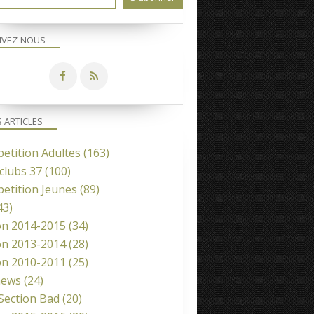
IVEZ-NOUS
S ARTICLES
etition Adultes
(163)
clubs 37
(100)
etition Jeunes
(89)
43)
on 2014-2015
(34)
on 2013-2014
(28)
on 2010-2011
(25)
news
(24)
 Section Bad
(20)