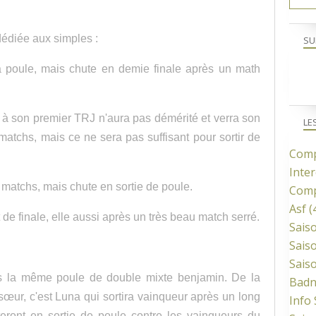
dédiée aux simples :
SU
 poule, mais chute en demie finale après un math
t à son premier TRJ n'aura pas démérité et verra son
LE
 matchs, mais ce ne sera pas suffisant pour sortir de
Comp
Inter
matchs, mais chute en sortie de poule.
Comp
Asf
(
 de finale, elle aussi après un très beau match serré.
Sais
Sais
Sais
 la même poule de double mixte benjamin. De la
Bad
 sœur, c'est Luna qui sortira vainqueur après un long
Info
teront en sortie de poule contre les vainqueurs du