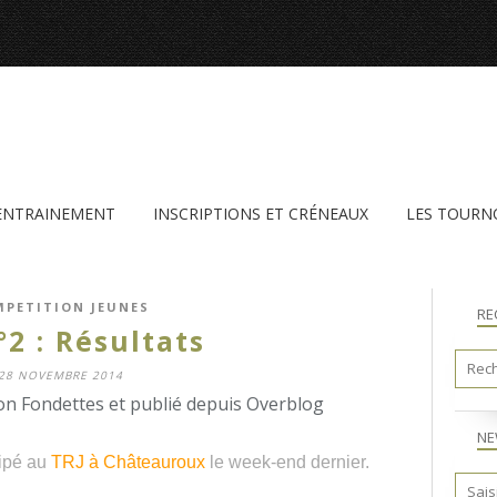
'ENTRAINEMENT
INSCRIPTIONS ET CRÉNEAUX
LES TOURN
PETITION JEUNES
RE
°2 : Résultats
28 NOVEMBRE 2014
n Fondettes et publié depuis Overblog
NE
cipé au
TRJ à Châteauroux
le week-end dernier.