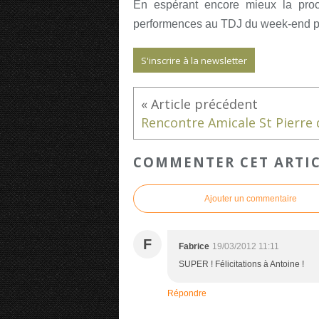
En espérant encore mieux la proc
performences au TDJ du week-end p
S'inscrire à la newsletter
COMMENTER CET ARTI
Ajouter un commentaire
F
Fabrice
19/03/2012 11:11
SUPER ! Félicitations à Antoine !
Répondre