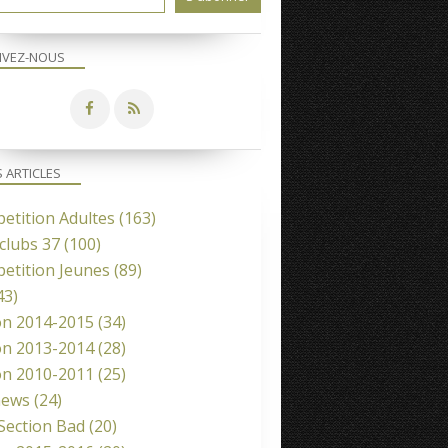
IVEZ-NOUS
S ARTICLES
etition Adultes
(163)
clubs 37
(100)
etition Jeunes
(89)
43)
on 2014-2015
(34)
on 2013-2014
(28)
on 2010-2011
(25)
news
(24)
 Section Bad
(20)