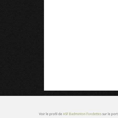
Voir le profil de
ASF Badminton Fondettes
sur le por