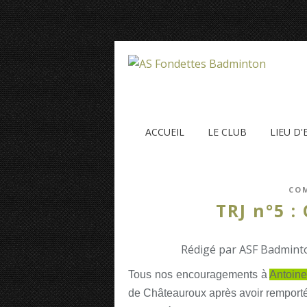
ACCUEIL
LE CLUB
LIEU D
COM
TRJ n°5 :
Rédigé par ASF Badminto
Tous nos encouragements à
Antoine
de Châteauroux après avoir remporté