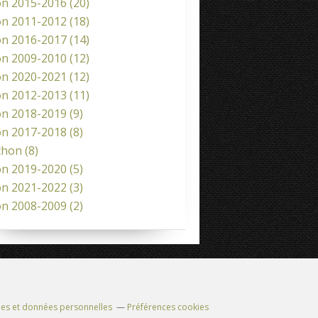
on 2015-2016
(20)
on 2011-2012
(18)
on 2016-2017
(14)
on 2009-2010
(12)
on 2020-2021
(12)
on 2012-2013
(11)
on 2018-2019
(9)
on 2017-2018
(8)
thon
(8)
on 2019-2020
(5)
on 2021-2022
(3)
on 2008-2009
(2)
es et données personnelles
Préférences cookies