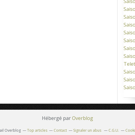
Sais
Sais
Sais
Sais
Sais
Sais
Sais
Sais
Tele
Sais
Sais
Sais
Hébergé par
Overblog
tail Overblog
Top articles
Contact
Signaler un abus
C.G.U.
Cooki