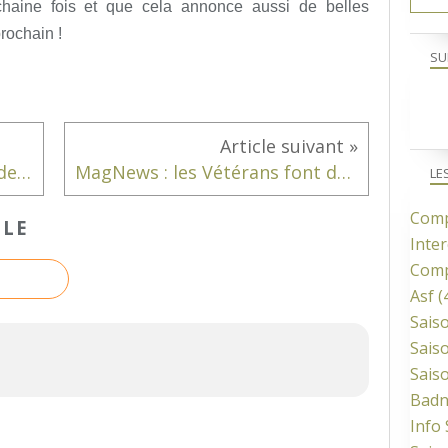
haine fois et que cela annonce aussi de belles
rochain !
SU
Rencontre Amicale St Pierre des Corps
MagNews : les Vétérans font de la résistance
LE
Comp
CLE
Inter
Comp
Asf
(
Sais
Sais
Sais
Bad
Info