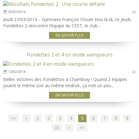
29/03/2014
…
Jeudi 27/03/2014 – Gymnase François Clouet Hou là là, ce jeudi,
Fondettes 2 rencontre l’équipe du CEST, le club...
EN SAVOIR PLUS
Fondettes 2 et 4 en mode vainqueurs
12/02/2014
…
Belles victoires des Fondettois à Chambray ! Quand 2 équipes
jouent le même soir au même endroit, ça met un peu...
EN SAVOIR PLUS
<<
<
1
2
3
4
5
6
7
8
9
10
>
>>