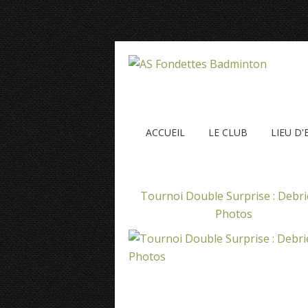
ACCUEIL
LE CLUB
LIEU D
Tournoi Double Surprise : Debri
Photos