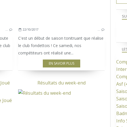
SU
…
22/10/2017
…
toute
C'est un début de saison tonitruant que réalise
e club
le club fondettois ! Ce samedi, nos
LE
compétiteurs ont réalisé une...
Comp
EN SAVOIR PLUS
Inter
Comp
 Joué
Résultats du week-end
Asf
(
Sais
Sais
COMPETITION ADULTES
Sais
Bad
Info