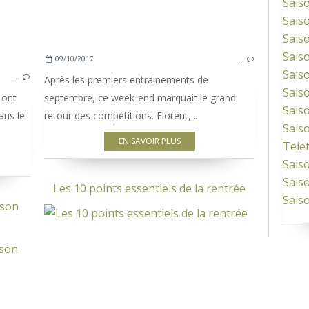
Sais
Sais
Sais
Sais
09/10/2017
…
Sais
…
Après les premiers entrainements de
Sais
 ont
septembre, ce week-end marquait le grand
Sais
ans le
retour des compétitions. Florent,...
Sais
EN SAVOIR PLUS
Tele
Sais
Sais
Les 10 points essentiels de la rentrée
Sais
ison