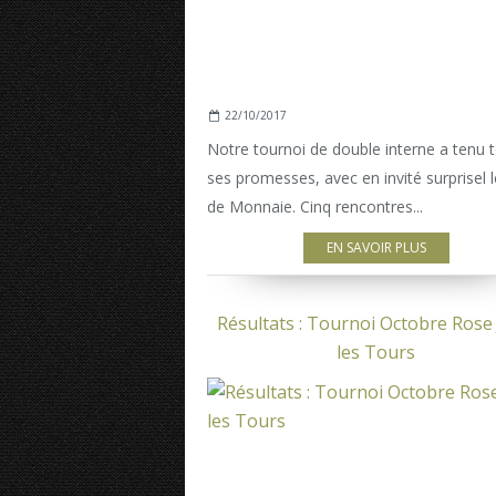
22/10/2017
Notre tournoi de double interne a tenu 
ses promesses, avec en invité surprisel l
de Monnaie. Cinq rencontres...
EN SAVOIR PLUS
Résultats : Tournoi Octobre Rose
les Tours