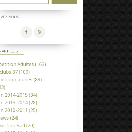
IVEZ-NOUS
S ARTICLES
etition Adultes
(163)
clubs 37
(100)
etition Jeunes
(89)
43)
on 2014-2015
(34)
COMPETITION JEUNES
on 2013-2014
(28)
COMPETITION ADULTES
on 2010-2011
(25)
news
(24)
 Section Bad
(20)