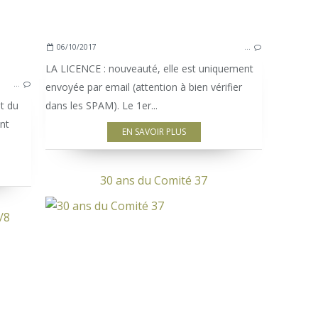
06/10/2017
…
LA LICENCE : nouveauté, elle est uniquement
…
envoyée par email (attention à bien vérifier
et du
dans les SPAM). Le 1er...
nt
EN SAVOIR PLUS
30 ans du Comité 37
/8
COMPETITION ADULTES