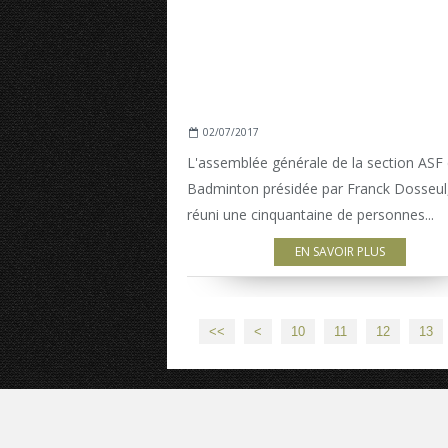
02/07/2017
L'assemblée générale de la section ASF
Badminton présidée par Franck Dosseul
réuni une cinquantaine de personnes...
EN SAVOIR PLUS
<<
<
10
11
12
13