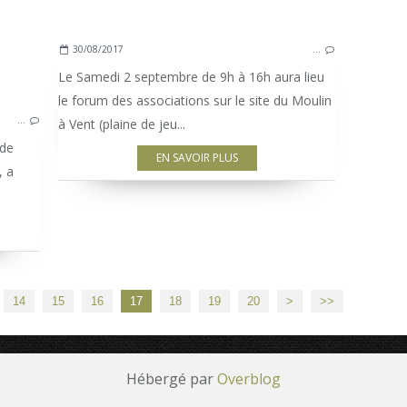
30/08/2017
…
Le Samedi 2 septembre de 9h à 16h aura lieu
le forum des associations sur le site du Moulin
…
à Vent (plaine de jeu...
 de
EN SAVOIR PLUS
, a
30
40
50
60
70
14
15
16
17
18
19
20
>
>>
Hébergé par
Overblog