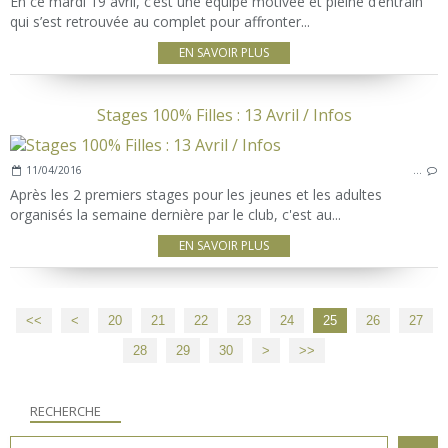
En ce mardi 19 avril, c’est une équipe motivée et pleine d’entrain
qui s’est retrouvée au complet pour affronter...
EN SAVOIR PLUS
Stages 100% Filles : 13 Avril / Infos
11/04/2016
…
Après les 2 premiers stages pour les jeunes et les adultes
organisés la semaine dernière par le club, c'est au...
EN SAVOIR PLUS
<<
<
10
20
21
22
23
24
25
26
27
28
29
30
40
50
60
70
>
>>
RECHERCHE