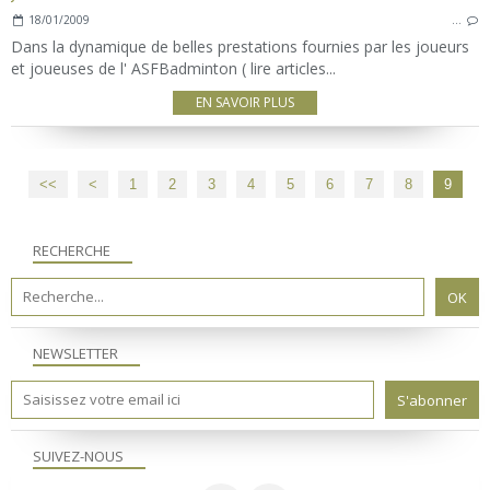
18/01/2009
…
Dans la dynamique de belles prestations fournies par les joueurs
et joueuses de l' ASFBadminton ( lire articles...
EN SAVOIR PLUS
<<
<
1
2
3
4
5
6
7
8
9
RECHERCHE
NEWSLETTER
SUIVEZ-NOUS